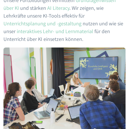
Unsere Fortbildungen vermitteln
Grundlagenwissen
über KI
und stärken
AI Literacy
. Wir zeigen, wie
Lehrkräfte unsere KI-Tools effektiv für
Unterrichtsplanung und -gestaltung
nutzen und wie sie
unser
interaktives Lehr- und Lernmaterial
für den
Unterricht über KI einsetzen können.