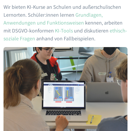
Wir bieten KI-Kurse an Schulen und außerschulischen
Lernorten. Schüler:innen lernen
Grundlagen,
Anwendungen und Funktionsweisen
kennen, arbeiten
mit DSGVO-konformen
KI-Tools
und diskutieren
ethisch-
soziale Fragen
anhand von Fallbeispielen.